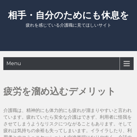
Skip
to
相手・自分のためにも休息を
content
疲れを感じている介護職に見てほしいサイト
Menu
疲労を溜め込むデメリット
介護職は、精神的にも体力的にも疲れが溜まりやすいと言われ
ています。疲れていたら安全な介護はできず、利用者に怪我を
させてしまうようなリスクにつながることもあります。そして
疲れは気持ちの余裕も失ってしまいます。イライラしたり、利