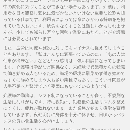
用者とのコミュニケーションも中途半端になりやすく、会話の
中の変化に気づくことができない場合もあります。介護は、利
用者を日々観察し変化に気づかないといけない重要な役割も担
っている仕事です。利用者によっては命にかかわる持病をを抱
えている人もいます。疲労をなくすことは難しいかもしれませ
んが、少しでも減らし万全な態勢で業務にあたることが介護職
には必要とされています。
また、疲労は同僚や施設に対してもマイナスに捉えてしまうこ
ともあります。「私はこんなに頑張っているのに」「あの人は
仕事が出来ない」などという感情は、強い口調になってしまい
ます。介護職は学歴など関係なく、未経験で異業種からの転職
で働き始める人もいるため、職場の環境に馴染めず働き始めて
もすぐに辞めてしまう人も多い業種でもあり、こういう問題が
人手不足へと繋げていく要因にもなっているようです。
介護職の勤務は、シフト制になっていることが多く、不規則な
生活になりがちです。特に夜勤は、勤務後の生活リズムを整え
にくくし、疲れが取れないまま、また業務が始まり疲労を蓄積
していきます。夜勤明けに身体を十分に休ませ、日頃からバラ
ンスの良い食生活を心がけましょう。