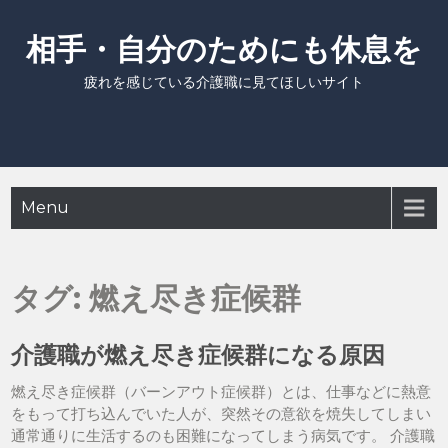
Skip
to
相手・自分のためにも休息を
content
疲れを感じている介護職に見てほしいサイト
Menu
タグ:
燃え尽き症候群
介護職が燃え尽き症候群になる原因
燃え尽き症候群（バーンアウト症候群）とは、仕事などに熱意
をもって打ち込んでいた人が、突然その意欲を焼失してしまい
通常通りに生活するのも困難になってしまう病気です。 介護職